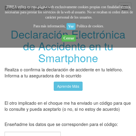
Declaración iDEA®
TIREA utiliza en esta página web exclusivamente cookies propias con finalidad técnica,
Toggl
necesarias para prestar los servicios de la web al usuario. No se recaban ni ceden datos de
navig
carácter personal de los usuarios.
Para más información,
Política de cookies.
Ver
Declaración Electrónica
Cerrar
de Accidente en tu
Smartphone
Realiza o confirma la declaración de accidente en tu teléfono.
Informa a tu aseguradora de lo ocurrido
Aprende Más
El otro implicado en el choque me ha enviado un código para que
lo consulte y pueda aceptarlo (o no, si no estoy de acuerdo)
Enseñadme los datos que se corresponden para el código: